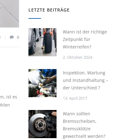
LETZTE BEITRÄGE
Wann ist der richtige
9
0
Zeitpunkt für
Winterreifen?
2. Oktober 2024
Inspektion, Wartung
und Instandhaltung –
der Unterschied ?
, ist es
13. April 2017
ohlen
Wann sollten
Bremsscheiben,
Bremssklötze
gewechselt werden?