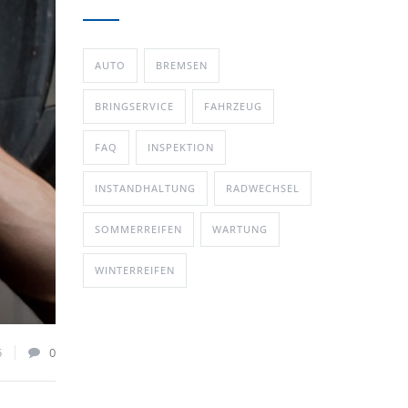
AUTO
BREMSEN
BRINGSERVICE
FAHRZEUG
FAQ
INSPEKTION
INSTANDHALTUNG
RADWECHSEL
SOMMERREIFEN
WARTUNG
WINTERREIFEN
5
0