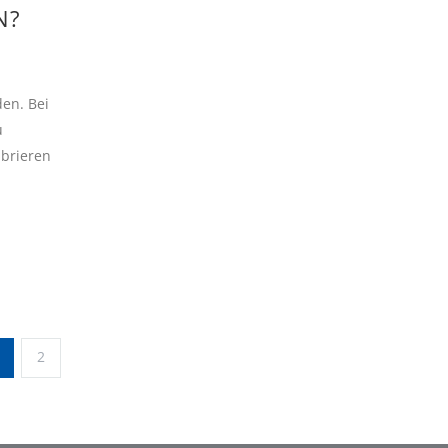
N?
den. Bei
u
brieren
2