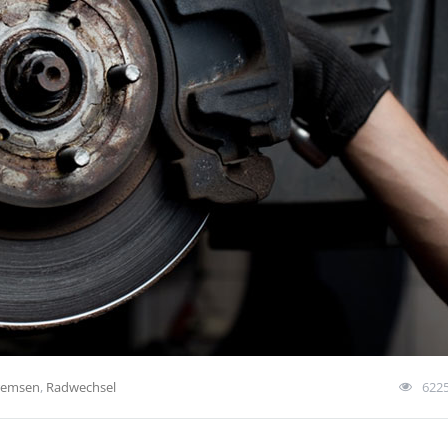
remsen
,
Radwechsel
622