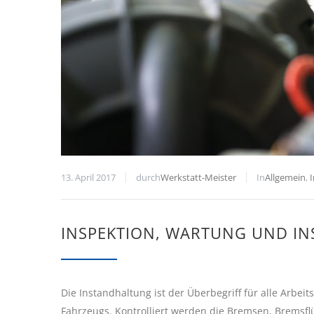
13. April 2017
durch
Werkstatt-Meister
In
Allgemein
,
INSPEKTION, WARTUNG UND IN
Die Instandhaltung ist der Überbegriff für alle Arbeit
Fahrzeugs. Kontrolliert werden die Bremsen, Bremsfl