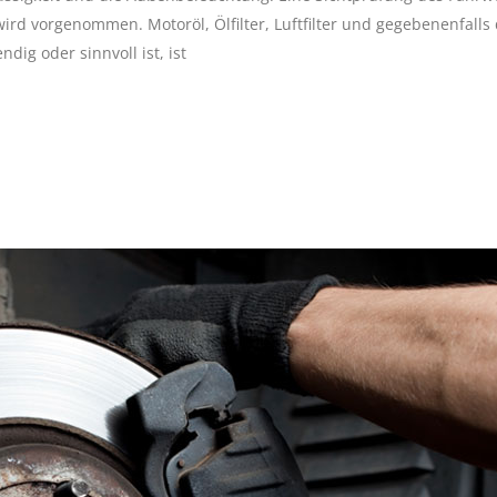
rd vorgenommen. Motoröl, Ölfilter, Luftfilter und gegebenenfalls
dig oder sinnvoll ist, ist