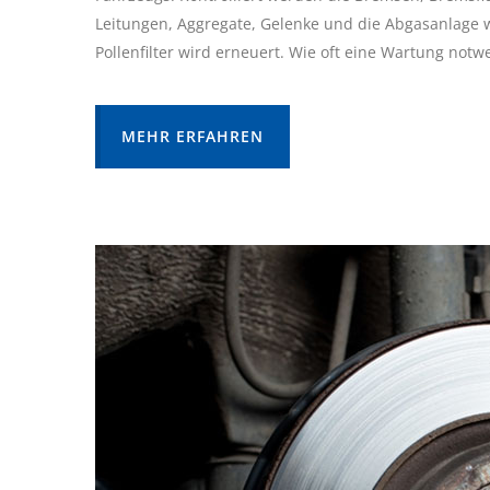
Leitungen, Aggregate, Gelenke und die Abgasanlage wi
Pollenfilter wird erneuert. Wie oft eine Wartung notwen
MEHR ERFAHREN