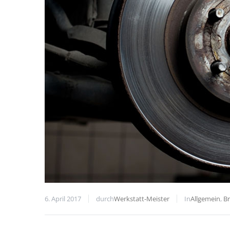
6. April 2017
durch
Werkstatt-Meister
In
Allgemein
,
B