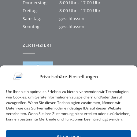
Donnerstag:
8:00 Uhr - 17.00 Uhr
Freitag:
8:00 Uhr - 17.00 Uhr
Samstag:
geschlossen
Sonntag:
geschlossen
ZERTIFIZIERT
Privatsphäre-Einstellungen
Um Ihnen ein optimales Erlebnis zu bieten, verwenden wir Technologien
wie Cookies, um Geräteinformationen zu speichern und/oder darauf
zuzugreifen. Wenn Sie diesen Technologien zustimmen, können wir
Daten wie das Surfverhalten oder eindeutige IDs auf dieser Website
verarbeiten. Wenn Sie Ihre Zustimmung nicht erteilen oder zurückziehen,
können bestimmte Merkmale und Funktionen beeinträchtigt werden.
Akzeptieren