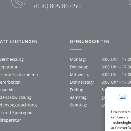
(030) 805 86 050
ATT LEISTUNGEN
ÖFFNUNGSZEITEN
vermessung
Montag:
8:00 Uhr - 17.
reparatur
Dienstag:
8:00 Uhr - 17.
sserie Facharbeiten
Mittwoch:
8:00 Uhr - 17.
ierarbeiten
Donnerstag:
8:00 Uhr - 17.
enservice
Freitag:
8:00 Uhr - 17.
densabwicklung
Samstag:
geschlossen
densbegutachtung
Sonntag:
geschlossen
Um Ihnen ei
t und Spotrepair
um Gerätein
llreparatur
Technologie
auf dieser 