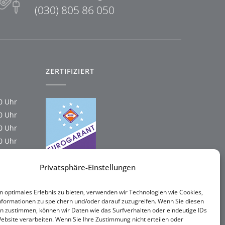
(030) 805 86 050
ZERTIFIZIERT
00 Uhr
00 Uhr
00 Uhr
00 Uhr
00 Uhr
Privatsphäre-Einstellungen
n optimales Erlebnis zu bieten, verwenden wir Technologien wie Cookies,
formationen zu speichern und/oder darauf zuzugreifen. Wenn Sie diesen
n zustimmen, können wir Daten wie das Surfverhalten oder eindeutige IDs
Website verarbeiten. Wenn Sie Ihre Zustimmung nicht erteilen oder